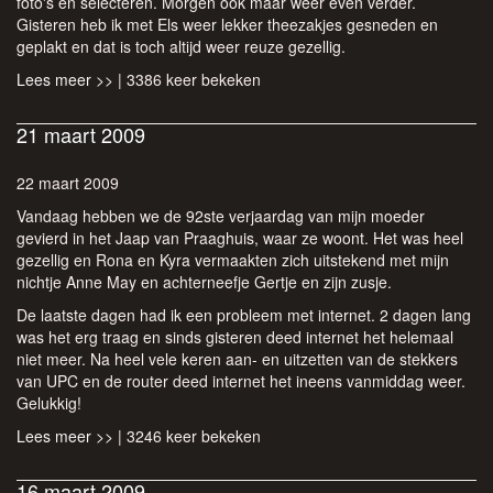
foto's en selecteren. Morgen ook maar weer even verder.
Gisteren heb ik met Els weer lekker theezakjes gesneden en
geplakt en dat is toch altijd weer reuze gezellig.
Lees meer >>
| 3386 keer bekeken
21 maart 2009
22 maart 2009
Vandaag hebben we de 92ste verjaardag van mijn moeder
gevierd in het Jaap van Praaghuis, waar ze woont. Het was heel
gezellig en Rona en Kyra vermaakten zich uitstekend met mijn
nichtje Anne May en achterneefje Gertje en zijn zusje.
De laatste dagen had ik een probleem met internet. 2 dagen lang
was het erg traag en sinds gisteren deed internet het helemaal
niet meer. Na heel vele keren aan- en uitzetten van de stekkers
van UPC en de router deed internet het ineens vanmiddag weer.
Gelukkig!
Lees meer >>
| 3246 keer bekeken
16 maart 2009