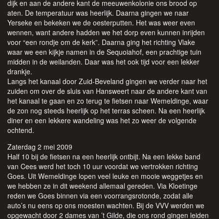
dijk en aan de andere kant de meeuwenkolonie ons brood op
aten. De temperatuur was heerlijk. Daarna gingen we naar
Yerseke en bekeken we de oesterputten. Het was weer even
wennen, want andere hadden we het dorp even kunnen inrijden
voor “een rondje om de kerk”. Daarna ging het richting Vlake
waar we een kijkje namen in de Sequoiahof, een prachtige tuin
midden in de weilanden. Daar was het ook tijd voor een lekker
drankje.
Langs het kanaal door Zuid-Beveland gingen we verder naar het
zuiden om over de sluis van Hansweert naar de andere kant van
het kanaal te gaan en zo terug te fietsen naar Wemeldinge, waar
de zon nog steeds heerlijk op het terras scheen. Na een heerlijk
diner en een lekkere wandeling was het zo weer de volgende
ochtend.
Zaterdag 2 mei 2009
Half 10 bij de fietsen na een heerlijk ontbijt. Na een lekke band
van Cees werd het toch 10 uur voordat we vertrokken richting
Goes. Uit Wemeldinge lopen veel leuke en mooie weggetjes en
we hebben ze in dit weekend allemaal gereden. Via Kloetinge
reden we Goes binnen via een voorrangsrotonde, zodat alle
auto’s nu eens op ons moesten wachten. Bij de VVV werden we
opgewacht door 2 dames van ’t Gilde, die ons rond gingen leiden