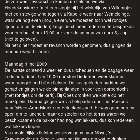
de zon weer tevoorschijn komen en fietsten we via
Hoedekenskerke (met een stopje bij het winkeltje van Willempje)
met een stevige wind tegen via Kapelle weer naar Wemeldinge,
waar we nog even (nou ja even, we moesten toch wel rondjes
rijden om het te vinden) langs de chinees reden om te bespreken
voor een buffet om 16.00 uur voor de somma van euro 5,-- pp
(niet te geloven).
Na het diner moest er revanch worden genomen, dus gingen de
mannen weer biljarten.
Maandag 4 mei 2009
De laatste ochtend alweer en dus uitchequen en de bagage weer
in de auto doen. Om 10.00 uur stond iedereen weer klaar en
warm aangekleed bij de fietsen. De kustgebieden hadden we
gehad en gingen we de binnenlanden in voor een dorpentocht
(met rondjes om de kerk). Bij Goes dronken we koffie op het
marktplein. Daarna gingen we via fietspaden door het Poelbos
naar ‘sHeer-Arendskerke en Heinekenszand. Er was geen horeca
open om te lunchen, maar de stoelen op het terras waren wel
beschikbaar en de bakker had nog wat lekkers, dus kon iedereen
wat lekkers kopen.
Via mooie dijkjes fietsten we vervolgens naar Nisse, ’s-
Gravenpolder en Kapelle, waar het tijd was om wat te drinken.