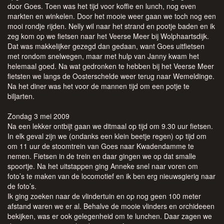
door Goes. Toen was het tijd voor koffie en lunch, nog even
markten en winkelen. Door het mooie weer gaan we toch nog een
mooi rondje rijden. Nelly wil naar het strand en pootje baden en ik
zeg kom op we fietsen naar het Veerse Meer bij Wolphaartsdijk.
Dat was makkelijker gezegd dan gedaan, want Goes uitfietsen
met rondom snelwegen, maar met hulp van Janny kwam het
helemaal goed. Na wat gedronken te hebben bij het Veerse Meer
fietsten we langs de Oosterschelde weer terug naar Wemeldinge.
Na het diner was het voor de mannen tijd om een potje te
biljarten.
Zondag 3 mei 2009
Na een lekker ontbijt gaan we ditmaal op tijd om 9.30 uur fietsen.
In elk geval zijn we (ondanks een klein beetje regen) op tijd om
om 11 uur de stoomtrein van Goes naar Kwadendamme te
nemen. Fietsen in de trein en daar gingen we op dat smalle
spoortje. Na het uitstappen ging Anneke snel naar voren om
foto’s te maken van de locomotief en ik ben erg nieuwsgierig naar
de foto’s.
Ik ging zoeken naar de vlindertuin en op nog geen 100 meter
afstand waren we er al. Behalve de mooie vlinders en orchideeen
bekijken, was er ook gelegenheid om te lunchen. Daar zagen we