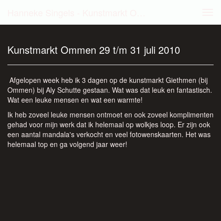
Hanneke Singels - Kunstmarkt Ommen 29 T/m 31 Juli 2010
Tog
navi
Kunstmarkt Ommen 29 t/m 31 juli 2010
Afgelopen week heb ik 3 dagen op de kunstmarkt Giethmen (bij
Ommen) bij Aly Schutte gestaan. Wat was dat leuk en fantastisch.
Wat een leuke mensen en wat een warmte!
Ik heb zoveel leuke mensen ontmoet en ook zoveel komplimenten
gehad voor mijn werk dat ik helemaal op wolkjes loop. Er zijn ook
een aantal mandala's verkocht en veel fotowenskaarten. Het was
helemaal top en ga volgend jaar weer!