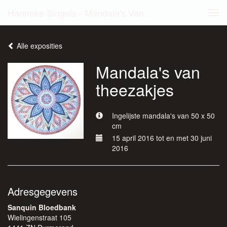
Hanneke Singels - Mandala's Van Theezakjes
Tog
navi
Alle exposities
Mandala's van
theezakjes
Ingelijste mandala's van 50 x 50
cm
15 april 2016 tot en met 30 juni
2016
Adresgegevens
Sanquin Bloedbank
Wielingenstraat 105